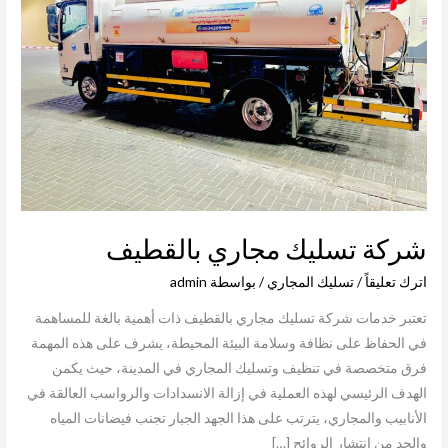
بالقطيف
شركة تسليك مجاري بالقطيف
اترك تعليقاً
/
تسليك المجاري
/ بواسطة
admin
تعتبر خدمات شركة تسليك مجاري بالقطيف ذات أهمية بالغة للمساهمة
في الحفاظ على نظافة وسلامة البيئة المحيطة، يشرف على هذه المهمة
فرق متخصصة في تنظيف وتسليك المجاري في المدينة، حيث يكمن
الهدف الرئيسي لهذه العملية في إزالة الانسدادات والرواسب العالقة في
الأنابيب والمجاري، يترتب على هذا الجهد الجبار تجنب فيضانات المياه
والحد من انتشار الروائح […]