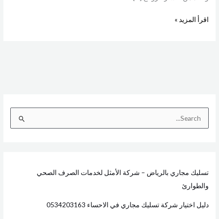
اقرأ المزيد »
ا
ل
ب
ح
تسليك مجاري بالرياض – شركة الأمثل لخدمات الصرف الصحي
ث
والطوارئ
ع
ن
دليل اختيار شركة تسليك مجاري في الاحساء 0534203163
: