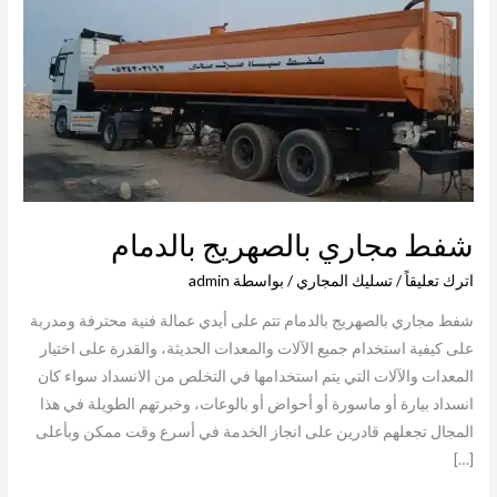
بالدمام
شفط مجاري بالصهريج بالدمام
اترك تعليقاً
/
تسليك المجاري
/ بواسطة
admin
شفط مجاري بالصهريج بالدمام تتم على أيدي عمالة فنية محترفة ومدربة
على كيفية استخدام جميع الآلات والمعدات الحديثة، والقدرة على اختيار
المعدات والآلات التي يتم استخدامها في التخلص من الانسداد سواء كان
انسداد بيارة أو ماسورة أو أحواض أو بالوعات، وخبرتهم الطويلة في هذا
المجال تجعلهم قادرين على انجاز الخدمة في أسرع وقت ممكن وبأعلى
[…]