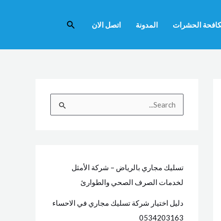
البحث
افحة الحشرات
المدونة
اتصل الان
ا
ل
ب
ح
ث
تسليك مجاري بالرياض – شركة الأمثل
ع
لخدمات الصرف الصحي والطوارئ
ن
دليل اختيار شركة تسليك مجاري في الاحساء
:
0534203163