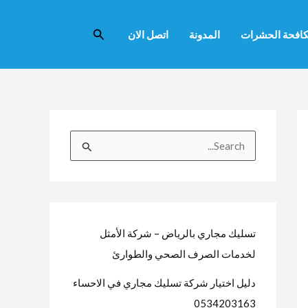
البحث
افحة الحشرات
المدونة
اتصل الان
ا
ل
ب
ح
ث
تسليك مجاري بالرياض – شركة الأمثل
ع
لخدمات الصرف الصحي والطوارئ
ن
دليل اختيار شركة تسليك مجاري في الاحساء
:
0534203163