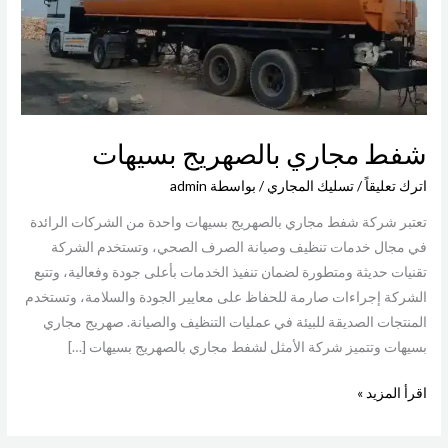
شفط مجاري بالصهريج بسيهات
اترك تعليقاً
/
تسليك المجاري
/ بواسطة
admin
تعتبر شركة شفط مجاري بالصهريج بسيهات واحدة من الشركات الرائدة
في مجال خدمات تنظيف وصيانة الصرف الصحي، وتستخدم الشركة
تقنيات حديثة ومتطورة لضمان تنفيذ الخدمات بأعلى جودة وفعالية، وتتبع
الشركة إجراءات صارمة للحفاظ على معايير الجودة والسلامة، وتستخدم
المنتجات الصديقة للبيئة في عمليات التنظيف والصيانة. صهريج مجاري
بسيهات وتتميز شركة الأمثل لشفط مجاري بالصهريج بسيهات […]
اقرأ المزيد »