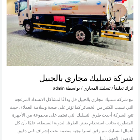
بالجبيل
شركة تسليك مجاري بالجبيل
اترك تعليقاً
/
تسليك المجاري
/ بواسطة
admin
مع شركة تسليك مجاري بالجبيل قل وداعًا لمشاكل الانسداد المزعجة
التي تسبب الكثير من الخسائر كما تؤثر على صحة وسلامة العملاء، حيث
تتبع الشركة أحدث طرق التسليك التي تعتمد على مجموعة من الأجهزة
المتطورة بجانب استخدام بعض الطرق اليدوية البسيطة، علمًا بأن كل
أعمال التسليك تتم وفق استراتيجية منظمة تحت إشراف فني دقيق
للوصول لأفضل […]