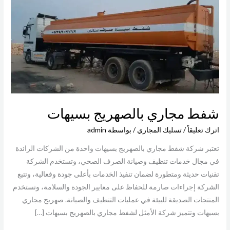
بسيهات
شفط مجاري بالصهريج بسيهات
اترك تعليقاً
/
تسليك المجاري
/ بواسطة
admin
تعتبر شركة شفط مجاري بالصهريج بسيهات واحدة من الشركات الرائدة
في مجال خدمات تنظيف وصيانة الصرف الصحي، وتستخدم الشركة
تقنيات حديثة ومتطورة لضمان تنفيذ الخدمات بأعلى جودة وفعالية، وتتبع
الشركة إجراءات صارمة للحفاظ على معايير الجودة والسلامة، وتستخدم
المنتجات الصديقة للبيئة في عمليات التنظيف والصيانة. صهريج مجاري
بسيهات وتتميز شركة الأمثل لشفط مجاري بالصهريج بسيهات […]